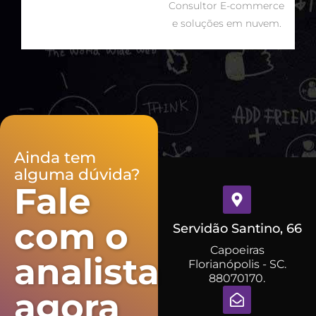
Consultor E-commerce
e soluções em nuvem.
Ainda tem
alguma dúvida?
Fale
com o
Servidão Santino, 66
Capoeiras
analista
Florianópolis - SC.
88070170.
agora