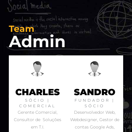
Team
Admin
CHARLES
SANDRO
SÓCIO |
FUNDADOR |
COMERCIAL
SÓCIO
Gerente Comercial,
Desenvolvedor Web,
Consultor de Soluções
Webdesigner, Gestor de
em T.I.
contas Google Ads,