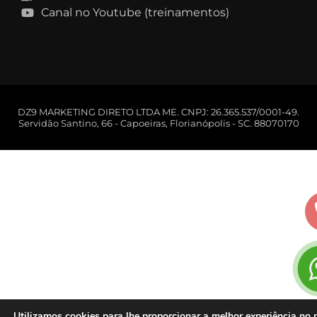
Canal no Youtube (treinamentos)
DZ9 MARKETING DIRETO LTDA ME. CNPJ: 26.365.537/0001-49.
Servidão Santino, 66 - Capoeiras, Florianópolis - SC. 88070170
Utilizamos cookies para lhe proporcionar a melhor experiência no 